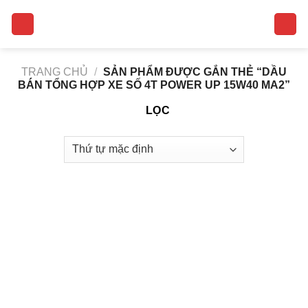
Skip
to
content
TRANG CHỦ
/
SẢN PHẨM ĐƯỢC GẮN THẺ “DẦU
BÁN TỔNG HỢP XE SỐ 4T POWER UP 15W40 MA2”
LỌC