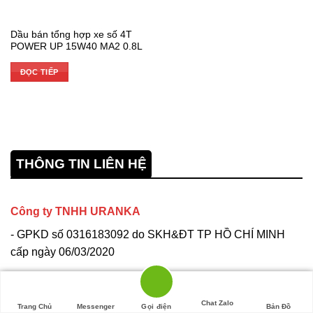
Dầu bán tổng hợp xe số 4T
POWER UP 15W40 MA2 0.8L
ĐỌC TIẾP
THÔNG TIN LIÊN HỆ
Công ty TNHH URANKA
- GPKD số 0316183092 do SKH&ĐT TP HỒ CHÍ MINH
cấp ngày 06/03/2020
Địa chỉ: 117 Huỳnh Minh Mương - Huyện Củ Chi -TP HCM
Chat Zalo
Trang Chủ
Messenger
Gọi điện
Bản Đồ