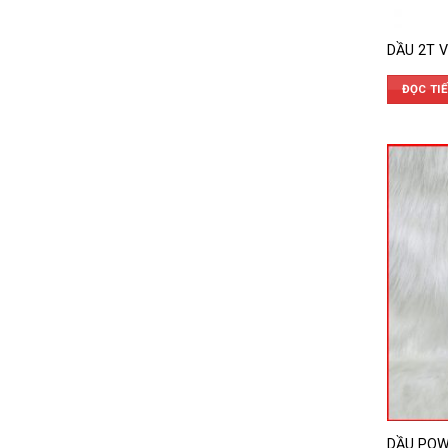
DẦU 2T V
ĐỌC TI
DẦU POW