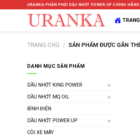
Skip
URANKA PHÂN PHỐI DẦU NHỚT POWER UP CHÍNH HÃNG
to
content
TRANG
TRANG CHỦ
/
SẢN PHẨM ĐƯỢC GẮN THẺ
DANH MỤC SẢN PHẨM
DẦU NHỚT KING POWER
DẦU NHỚT MQ OIL
BÌNH ĐIỆN
DẦU NHỚT POWER UP
CÒI XE MÁY