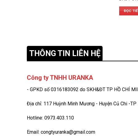
ĐỌC TI
THÔNG TIN LIÊN HỆ
Công ty TNHH URANKA
- GPKD số 0316183092 do SKH&ĐT TP HỒ CHÍ MI
Địa chỉ: 117 Huỳnh Minh Mương - Huyện Củ Chi -T
Hotline: 0973.403.110
Email: congtyuranka@gmail.com