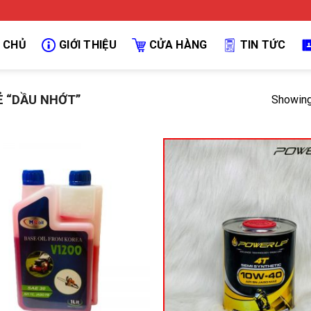
 CHỦ
GIỚI THIỆU
CỬA HÀNG
TIN TỨC
 “DẦU NHỚT”
Showing 