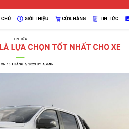
 CHỦ
GIỚI THIỆU
CỬA HÀNG
TIN TỨC
TIN TỨC
 LÀ LỰA CHỌN TỐT NHẤT CHO XE
D ON
15 THÁNG 6, 2023
BY
ADMIN