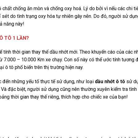
 chất chống ăn mòn và chống oxy hoá. Lý do bởi vì nếu các chi ti
 gỉ sét do tình trạng oxy hóa tự nhiên gây nên. Do đó, người sử dụ
ả năng này!
Ô TÔ 1 LẦN?
 tính thời gian thay thế dầu nhớt mới. Theo khuyến cáo của các n
 từ 7.000 – 10.000 Km xe chạy. Con số này có thể ước tính tương
ại ô tô phổ biến trên thị trường hiện nay.
c đến những yếu tố thực tế sử dụng, như loại
dầu nhớt ô tô
sử dụ
? Và đặc biệt, người sử dụng cũng nên thường xuyên kiểm tra tình
ảng thời gian thay thế riêng, thích hợp cho chiếc xe của bạn!