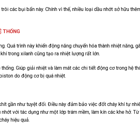
rôi các bụi bẩn này. Chính vì thế, nhiều loại dầu nhớt sở hữu thê
HỆ THỐNG
ộng. Quá trình này khiến động năng chuyển hóa thành nhiệt năng, gâ
hí trong xilanh cũng tạo ra nhiệt lượng rất lớn.
thống. Giúp giải nhiệt và làm mát các chi tiết động cơ trong hệ th
piston do động cơ bị quá nhiệt.
khít gần như tuyệt đối. Điều này đảm bảo việc đốt cháy khí tự nhi
u nhớt với tác dụng như một lớp trám mềm, làm kín các khe hở. Từ
 cháy hiệu quả.