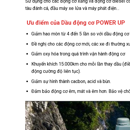
Sử dụng cho các động cơ xăng và động cơ diesel có tu
tàu đánh cá, đầu máy xe lửa và máy phát điện…
Ưu điểm của Dầu động cơ
POWER UP
Giảm hao mòn từ 4 đến 5 lần so với dầu động cơ
Đề nghị cho các động cơ mới, các xe đi thường x
Giảm oxy hóa trong quá trình vận hành động cơ
Khuyến khích 15.000km cho mỗi lần thay dầu (điều
động cường độ liên tục).
Giảm sự hình thành cacbon, acid và bùn.
Đảm bảo động cơ êm, mát và êm hơn. Bảo vệ chố