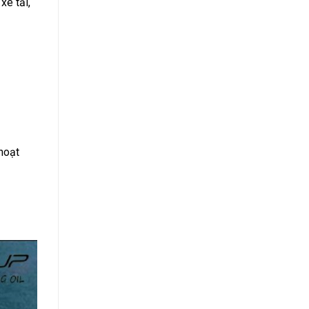
xe tải,
hoạt