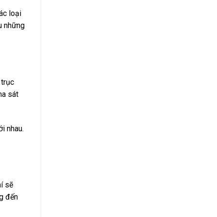
ác loại
ữu những
 trục
ma sát
i nhau.
í sẽ
ng đến