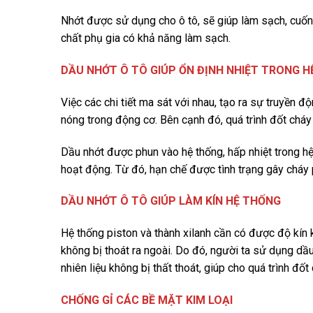
Nhớt được sử dụng cho ô tô, sẽ giúp làm sạch, cuốn t
chất phụ gia có khả năng làm sạch.
DẦU NHỚT Ô TÔ GIÚP ỔN ĐỊNH NHIỆT TRONG 
Việc các chi tiết ma sát với nhau, tạo ra sự truyền đ
nóng trong động cơ. Bên cạnh đó, quá trình đốt cháy k
Dầu nhớt được phun vào hệ thống, hấp nhiệt trong hệ 
hoạt động. Từ đó, hạn chế được tình trạng gây cháy 
DẦU NHỚT Ô TÔ GIÚP LÀM KÍN HỆ THỐNG
Hệ thống piston và thành xilanh cần có được độ kín 
không bị thoát ra ngoài. Do đó, người ta sử dụng dầ
nhiên liệu không bị thất thoát, giúp cho quá trình đốt
CHỐNG GỈ CÁC BỀ MẶT KIM LOẠI