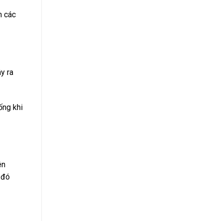
m các
y ra
ống khi
ên
 đó