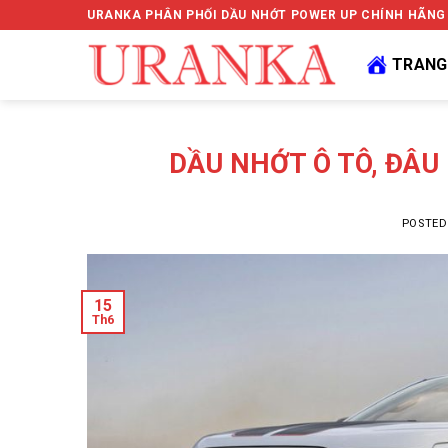
Skip
URANKA PHÂN PHỐI DẦU NHỚT POWER UP CHÍNH HÃNG
to
content
TRANG
DẦU NHỚT Ô TÔ, ĐÂU
POSTE
15
Th6