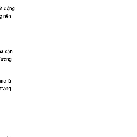
ết động
ng nên
hà sản
 đương
ng là
 trạng