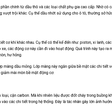
hần chính từ dầu thô và các loại chất phụ gia cao cấp. Nhờ có c
g vượt trội khác. Cụ thể dầu nhớt sử dụng cho ô tô, thường sở h
t cơ khí khác nhau. Cụ thể có thể kể đến như: piston, xi lanh, các
o xe, các động cơ này cần đi vào hoạt động. Quá trình này tạo ra 
mòn, hư hỏng.
ớp màng dầu mỏng. Lớp màng này ngăn giữa bề mặt các chi tiết vớ
, giảm mài mòn bề mặt động cơ.
m loại, cặn carbon. Mà khi nhiên liệu được đốt cháy trong buồng kh
 vào các chi tiết trong hệ thống. Đây là tác nhân gây lớn ảnh hưở