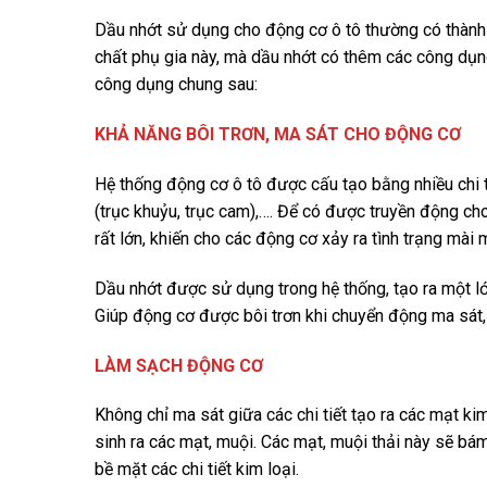
Dầu nhớt sử dụng cho động cơ ô tô thường có thành p
chất phụ gia này, mà dầu nhớt có thêm các công dụn
công dụng chung sau:
KHẢ NĂNG BÔI TRƠN, MA SÁT CHO ĐỘNG CƠ
Hệ thống động cơ ô tô được cấu tạo bằng nhiều chi tiế
(trục khuỷu, trục cam),…. Để có được truyền động ch
rất lớn, khiến cho các động cơ xảy ra tình trạng mài 
Dầu nhớt được sử dụng trong hệ thống, tạo ra một l
Giúp động cơ được bôi trơn khi chuyển động ma sát
LÀM SẠCH ĐỘNG CƠ
Không chỉ ma sát giữa các chi tiết tạo ra các mạt ki
sinh ra các mạt, muội. Các mạt, muội thải này sẽ bám
bề mặt các chi tiết kim loại.