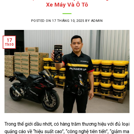
Xe Máy Và Ô Tô
POSTED ON
17 THÁNG 10, 2025
BY
ADMIN
17
Th10
Trong thế giới dầu nhớt, có hàng trăm thương hiệu với đủ loại
quảng cáo về “hiệu suất cao”, “công nghệ tiên tiến”, “giảm ma