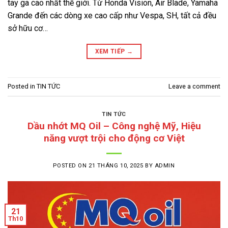
tay ga cao nhất thế giới. Từ Honda Vision, Air Blade, Yamaha
Grande đến các dòng xe cao cấp như Vespa, SH, tất cả đều
sở hữu cơ…
XEM TIẾP
→
Posted in
TIN TỨC
Leave a comment
TIN TỨC
Dầu nhớt MQ Oil – Công nghệ Mỹ, Hiệu
năng vượt trội cho động cơ Việt
POSTED ON
21 THÁNG 10, 2025
BY
ADMIN
21
Th10