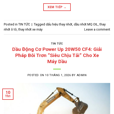
XEM TIẾP
→
Posted in
TIN TỨC
|
Tagged
dấu hiệu thay nhớt
,
dầu nhớt MQ OIL
,
thay
nhớt ô tô
,
thay nhớt xe máy
Leave a comment
TIN TỨC
Dầu Động Cơ Power Up 20W50 CF4: Giải
Pháp Bôi Trơn “Siêu Chịu Tải” Cho Xe
Máy Dầu
POSTED ON
10 THÁNG 1, 2026
BY
ADMIN
10
Th1