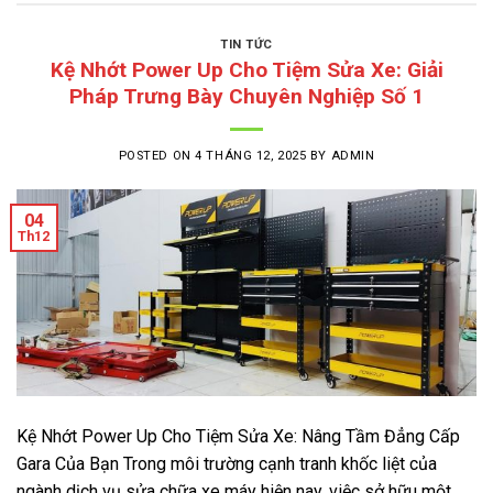
TIN TỨC
Kệ Nhớt Power Up Cho Tiệm Sửa Xe: Giải
Pháp Trưng Bày Chuyên Nghiệp Số 1
POSTED ON
4 THÁNG 12, 2025
BY
ADMIN
04
Th12
Kệ Nhớt Power Up Cho Tiệm Sửa Xe: Nâng Tầm Đẳng Cấp
Gara Của Bạn Trong môi trường cạnh tranh khốc liệt của
ngành dịch vụ sửa chữa xe máy hiện nay, việc sở hữu một