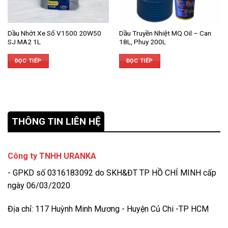
Dầu Nhớt Xe Số V1500 20W50
Dầu Truyền Nhiệt MQ Oil – Can
SJ MA2 1L
18L, Phuy 200L
ĐỌC TIẾP
ĐỌC TIẾP
THÔNG TIN LIÊN HỆ
Công ty TNHH URANKA
- GPKD số 0316183092 do SKH&ĐT TP HỒ CHÍ MINH cấp
ngày 06/03/2020
Địa chỉ: 117 Huỳnh Minh Mương - Huyện Củ Chi -TP HCM