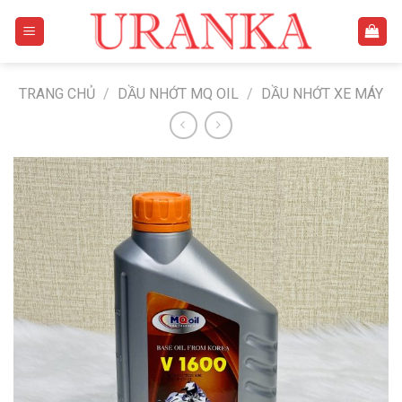
Skip
to
content
TRANG CHỦ
/
DẦU NHỚT MQ OIL
/
DẦU NHỚT XE MÁY