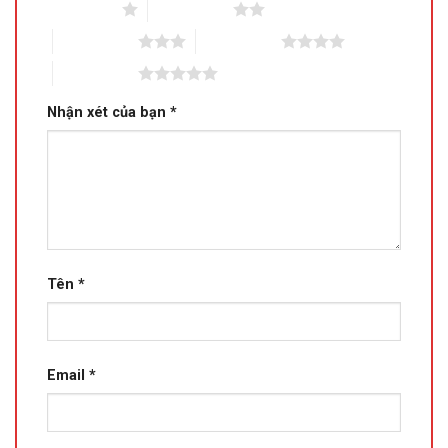
1 trên 5 sao
2 trên 5 sao
3 trên 5 sao
4 trên 5 sao
5 trên 5 sao
Nhận xét của bạn
*
Tên
*
Email
*