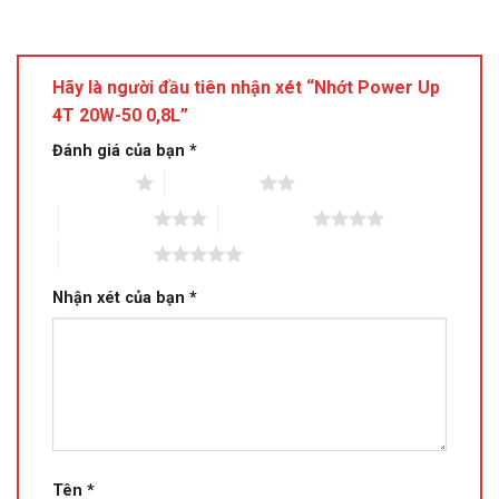
Hãy là người đầu tiên nhận xét “Nhớt Power Up
4T 20W-50 0,8L”
Đánh giá của bạn
*
1 trên 5 sao
2 trên 5 sao
3 trên 5 sao
4 trên 5 sao
5 trên 5 sao
Nhận xét của bạn
*
Tên
*