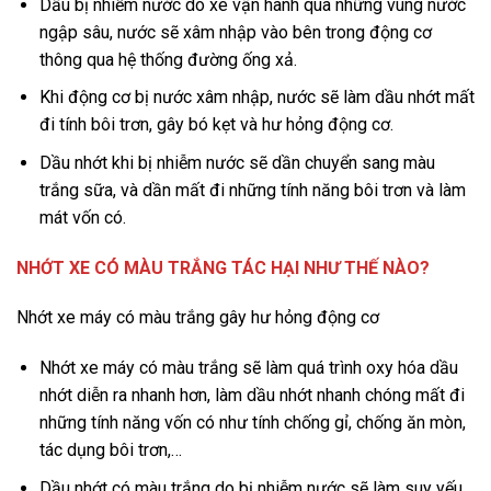
Dầu bị nhiễm nước do xe vận hành qua những vùng nước
ngập sâu, nước sẽ xâm nhập vào bên trong động cơ
thông qua hệ thống đường ống xả.
Khi động cơ bị nước xâm nhập, nước sẽ làm dầu nhớt mất
đi tính bôi trơn, gây bó kẹt và hư hỏng động cơ.
Dầu nhớt khi bị nhiễm nước sẽ dần chuyển sang màu
trắng sữa, và dần mất đi những tính năng bôi trơn và làm
mát vốn có.
NHỚT XE CÓ MÀU TRẮNG TÁC HẠI NHƯ THẾ NÀO?
Nhớt xe máy có màu trắng gây hư hỏng động cơ
Nhớt xe máy có màu trắng sẽ làm quá trình oxy hóa dầu
nhớt diễn ra nhanh hơn, làm dầu nhớt nhanh chóng mất đi
những tính năng vốn có như tính chống gỉ, chống ăn mòn,
tác dụng bôi trơn,…
Dầu nhớt có màu trắng do bị nhiễm nước sẽ làm suy yếu