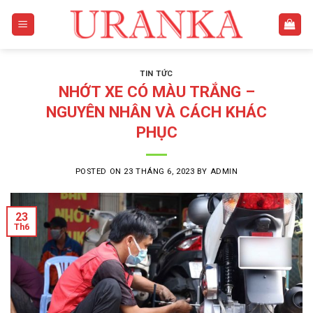
Skip
to
content
TIN TỨC
NHỚT XE CÓ MÀU TRẮNG –
NGUYÊN NHÂN VÀ CÁCH KHÁC
PHỤC
POSTED ON
23 THÁNG 6, 2023
BY
ADMIN
23
Th6