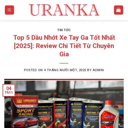
Skip
to
content
TIN TỨC
Top 5 Dầu Nhớt Xe Tay Ga Tốt Nhất
[2025]: Review Chi Tiết Từ Chuyên
Gia
POSTED ON
4 THÁNG MƯỜI MỘT, 2025
BY
ADMIN
04
Th11