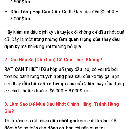
1.500$
km.
Dầu Tổng Hợp Cao Cấp:
Có thể kéo dài đến
$2.500 –
3.000$
km.
Hãy kiểm tra dầu định kỳ và tuyệt đối không để dầu nhớt quá
cũ. Đây là một trong những
tầm quan trọng của thay dầu
định kỳ
mà nhiều người thường bỏ qua.
2. Dầu Hộp Số (Dầu Láp) Có Cần Thiết Không?
RẤT CẦN THIẾT!
Dầu hộp số (hay dầu láp) có vai trò bôi
trơn bộ bánh răng truyền động phía sau của xe tay ga. Bạn
nên thay
dầu hộp số xe tay ga
sau mỗi
2 lần
thay dầu động
cơ chính, hoặc khoảng
$6.000 – 8.000$
km.
3. Làm Sao Để Mua Dầu Nhớt Chính Hãng, Tránh Hàng
Giả?
Thị trường có rất nhiều
dầu nhớt giả
kém chất lượng. Để
đảm bảo an toàn cho động cơ, bạn chỉ nên mua tại: