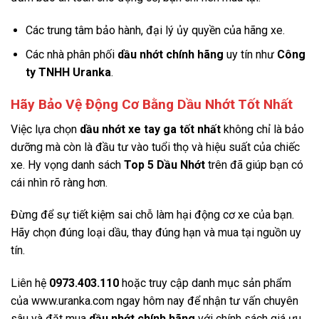
Các trung tâm bảo hành, đại lý ủy quyền của hãng xe.
Các nhà phân phối
dầu nhớt chính hãng
uy tín như
Công
ty TNHH Uranka
.
Hãy Bảo Vệ Động Cơ Bằng Dầu Nhớt Tốt Nhất
Việc lựa chọn
dầu nhớt xe tay ga tốt nhất
không chỉ là bảo
dưỡng mà còn là đầu tư vào tuổi thọ và hiệu suất của chiếc
xe. Hy vọng danh sách
Top 5 Dầu Nhớt
trên đã giúp bạn có
cái nhìn rõ ràng hơn.
Đừng để sự tiết kiệm sai chỗ làm hại động cơ xe của bạn.
Hãy chọn đúng loại dầu, thay đúng hạn và mua tại nguồn uy
tín.
Liên hệ
0973.403.110
hoặc truy cập danh mục sản phẩm
của www.uranka.com ngay hôm nay để nhận tư vấn chuyên
sâu và đặt mua
dầu nhớt chính hãng
với chính sách giá ưu