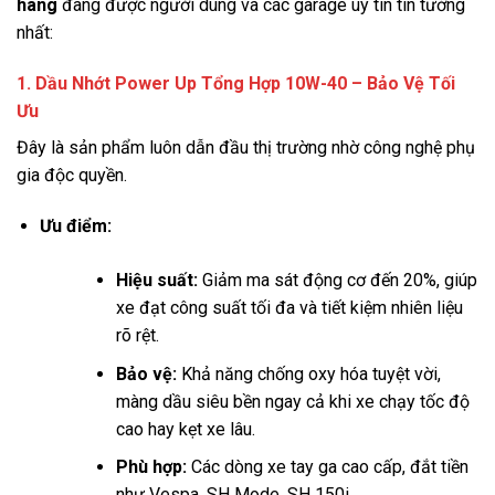
hãng
đang được người dùng và các garage uy tín tin tưởng
nhất:
1. Dầu Nhớt Power Up Tổng Hợp 10W-40 – Bảo Vệ Tối
Ưu
Đây là sản phẩm luôn dẫn đầu thị trường nhờ công nghệ phụ
gia độc quyền.
Ưu điểm:
Hiệu suất:
Giảm ma sát động cơ đến 20%, giúp
xe đạt công suất tối đa và tiết kiệm nhiên liệu
rõ rệt.
Bảo vệ:
Khả năng chống oxy hóa tuyệt vời,
màng dầu siêu bền ngay cả khi xe chạy tốc độ
cao hay kẹt xe lâu.
Phù hợp:
Các dòng xe tay ga cao cấp, đắt tiền
như Vespa, SH Mode, SH 150i.