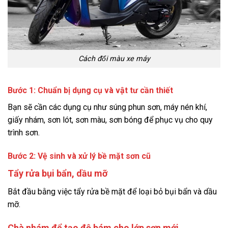
Cách đổi màu xe máy
Bước 1: Chuẩn bị dụng cụ và vật tư cần thiết
Bạn sẽ cần các dụng cụ như súng phun sơn, máy nén khí,
giấy nhám, sơn lót, sơn màu, sơn bóng để phục vụ cho quy
trình sơn.
Bước 2: Vệ sinh và xử lý bề mặt sơn cũ
Tẩy rửa bụi bẩn, dầu mỡ
Bắt đầu bằng việc tẩy rửa bề mặt để loại bỏ bụi bẩn và dầu
mỡ.
Chà nhám để tạo độ bám cho lớp sơn mới