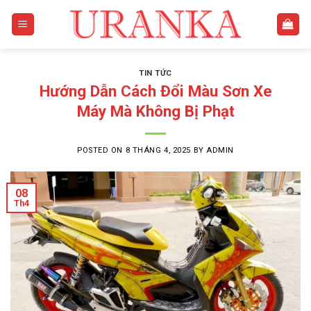
Skip
to
content
TIN TỨC
Hướng Dẫn Cách Đổi Màu Sơn Xe
Máy Mà Không Bị Phạt
POSTED ON
8 THÁNG 4, 2025
BY
ADMIN
08
Th4