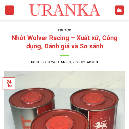
Skip
to
content
TIN TỨC
Nhớt Wolver Racing – Xuất xứ, Công
dụng, Đánh giá và So sánh
POSTED ON
24 THÁNG 3, 2025
BY
ADMIN
24
Th3